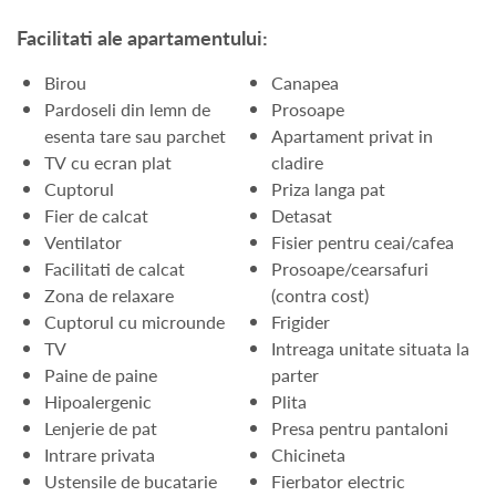
Facilitati ale apartamentului:
Birou
Canapea
Pardoseli din lemn de
Prosoape
esenta tare sau parchet
Apartament privat in
TV cu ecran plat
cladire
Cuptorul
Priza langa pat
Fier de calcat
Detasat
Ventilator
Fisier pentru ceai/cafea
Facilitati de calcat
Prosoape/cearsafuri
Zona de relaxare
(contra cost)
Cuptorul cu microunde
Frigider
TV
Intreaga unitate situata la
Paine de paine
parter
Hipoalergenic
Plita
Lenjerie de pat
Presa pentru pantaloni
Intrare privata
Chicineta
Ustensile de bucatarie
Fierbator electric