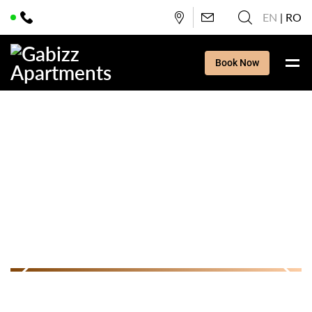
EN
RO
Book Now